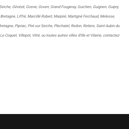
Seiche
,
Gévézé
,
Gosne
,
Goven
,
Grand Fougeray
,
Guichen
,
Guignen
,
Guipry
,
 Bretagne
,
Liffré
,
Marcillé Robert
,
Marpiré
,
Martigné Ferchaud
,
Melesse
,
Bretagne
,
Pipriac
,
Piré sur Seiche
,
Plechatel
,
Redon
,
Retiers
,
Saint Aubin du
 Le Coquet
,
Villepot
,
Vitré
, ou toutes autres villes d'Ille et Vilaine, contactez-