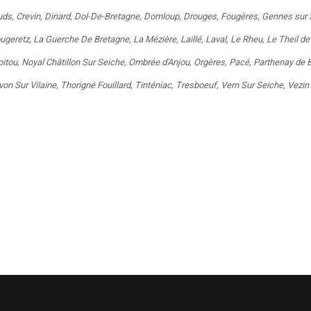
uds
,
Crevin
,
Dinard
,
Dol-De-Bretagne
,
Domloup
,
Drouges
,
Fougères
,
Gennes sur 
ougeretz
,
La Guerche De Bretagne
,
La Mézière
,
Laillé
,
Laval
,
Le Rheu
,
Le Theil de
itou
,
Noyal Châtillon Sur Seiche
,
Ombrée d'Anjou
,
Orgères
,
Pacé
,
Parthenay de 
von Sur Vilaine
,
Thorigné Fouillard
,
Tinténiac
,
Tresboeuf
,
Vern Sur Seiche
,
Vezin