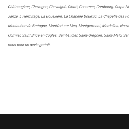
Châteaugiron
,
Chavagne
,
Chevaigné
,
Cintré
,
Coesmes
,
Combourg
,
Corps-N
Janzé
,
L Hermitage
,
La Bouexière
,
La Chapelle Bouexic
,
La Chapelle des F
Montauban de Bretagne
,
Montfort sur Meu
,
Montgermont
,
Mordelles
,
Nouvo
Cormier
,
Saint Brice en Cogles
,
Saint-Didier
,
Saint-Grégoire
,
Saint-Malo
,
Ser
nous pour un devis gratuit.